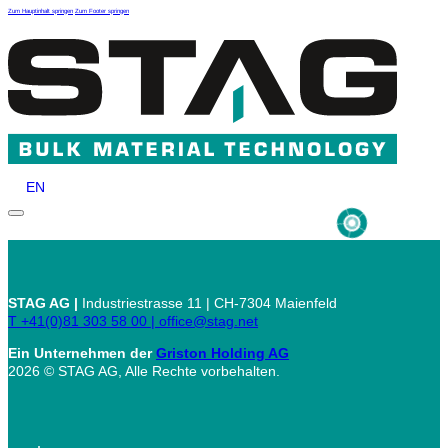
Zum Hauptinhalt springen
Zum Footer springen
EN
STAG AG |
Industriestrasse 11 | CH-7304 Maienfeld
T +41(0)81 303 58 00 |
office@stag.net
Ein Unternehmen der
Griston Holding AG
2026 © STAG AG, Alle Rechte vorbehalten.